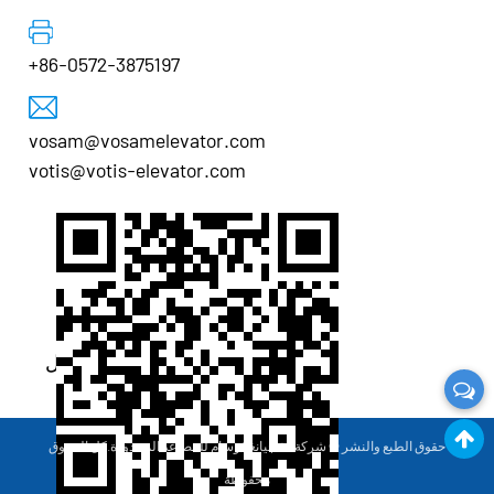
+86-0572-3875197
vosam@vosamelevator.com
votis@votis-elevator.com
رمز الاستجابة السريعة للجوال
حقوق الطبع والنشر ©
شركة تشجيانغ فوسام للمصاعد المحدودة
.كل الحقوق
محفوظة