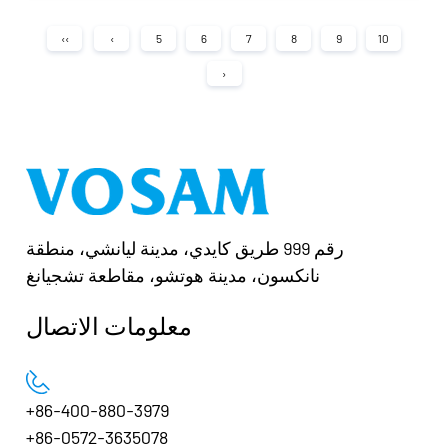
‹‹
‹
5
6
7
8
9
10
›
رقم 999 طريق كايدي، مدينة ليانشي، منطقة
نانكسون، مدينة هوتشو، مقاطعة تشجيانغ
معلومات الاتصال
+86-400-880-3979
+86-0572-3635078