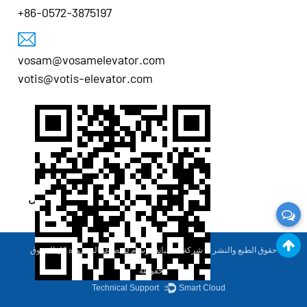
+86-0572-3875197
vosam@vosamelevator.com
votis@votis-elevator.com
رمز الاستجابة السريعة للجوال
حقوق الطبع والنشر ©
شركة تشجيانغ فوسام للمصاعد المحدودة
.كل الحقوق
محفوظة
Technical Support ：
Smart Cloud